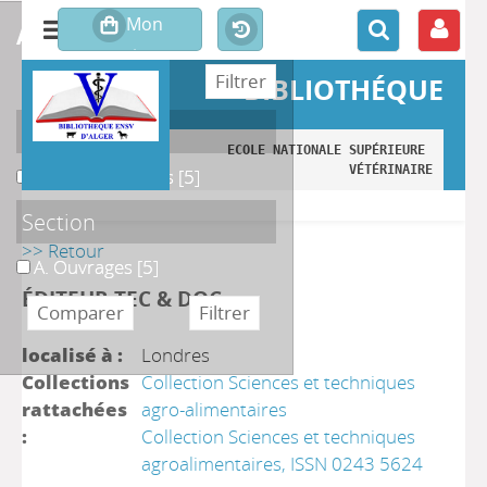
affiner ou comparer
BIBLIOTHÉQUE
Localisation
ECOLE NATIONALE SUPÉRIEURE 
VÉTÉRINAIRE
A. Monographies
A. Monographies
[5]
Section
>> Retour
A. Ouvrages
A. Ouvrages
[5]
ÉDITEUR TEC & DOC
localisé à :
Londres
Collections
Collection Sciences et techniques
rattachées
agro-alimentaires
:
Collection Sciences et techniques
agroalimentaires, ISSN 0243 5624