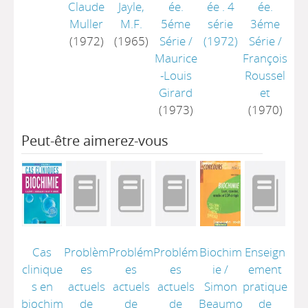
Claude
Jayle,
ée.
ée . 4
ée.
Muller
M.F.
5éme
série
3éme
(1972)
(1965)
Série
/
(1972)
Série
/
Maurice
François
-Louis
Roussel
Girard
et
(1973)
(1970)
Peut-être aimerez-vous
Cas
Problèm
Problém
Problém
Biochim
Enseign
clinique
es
es
es
ie
/
ement
s en
actuels
actuels
actuels
Simon
pratique
biochim
de
de
de
Beaumo
de