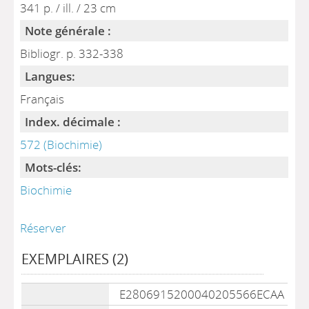
341 p. / ill. / 23 cm
Note générale :
Bibliogr. p. 332-338
Langues:
Français
Index. décimale :
572 (Biochimie)
Mots-clés:
Biochimie
Réserver
EXEMPLAIRES (2)
Liste des exemplaires
E2806915200040205566ECAA