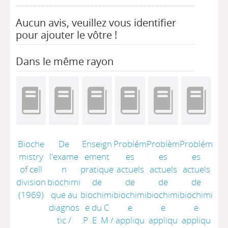
Aucun avis, veuillez vous identifier
pour ajouter le vôtre !
Dans le même rayon
Bioche
De
Enseign
Problém
Problèm
Problém
mistry
l'exame
ement
es
es
es
of cell
n
pratique
actuels
actuels
actuels
division
biochimi
de
de
de
de
(1969)
que au
biochimi
biochimi
biochimi
biochimi
diagnos
e du C
e
e
e
tic
/
.P .E .M
/
appliqu
appliqu
appliqu