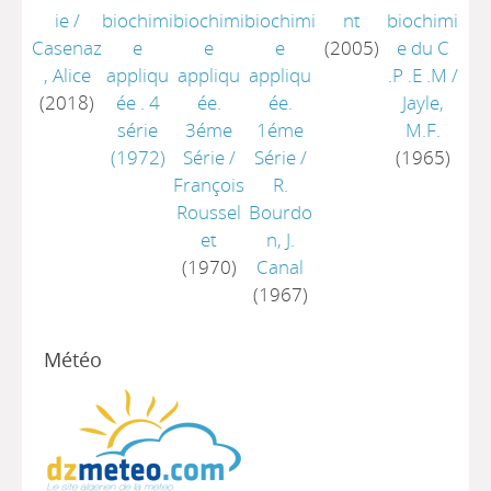
ie
/
biochimi
biochimi
biochimi
nt
biochimi
Casenaz
e
e
e
(2005)
e du C
, Alice
appliqu
appliqu
appliqu
.P .E .M
/
(2018)
ée . 4
ée.
ée.
Jayle,
série
3éme
1éme
M.F.
(1972)
Série
/
Série
/
(1965)
François
R.
Roussel
Bourdo
et
n, J.
(1970)
Canal
(1967)
Météo