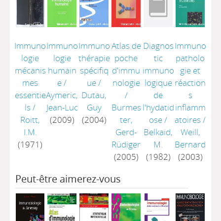
Immuno
Immuno
Immuno
Atlas de
Diagnos
Immuno
logie
logie
thérapie
poche
tic
patholo
mécanis
humain
spécifiq
d'immu
immuno
gie et
mes
e
/
ue
/
nologie
logique
réaction
essentie
Aymeric,
Dutau,
/
de
s
ls
/
Jean-Luc
Guy
Burmes
l'hydatid
inflamm
Roitt,
(2009)
(2004)
ter,
ose
/
atoires
/
I.M.
Gerd-
Belkaid,
Weill,
(1971)
Rüdiger
M.
Bernard
(2005)
(1982)
(2003)
Peut-être aimerez-vous