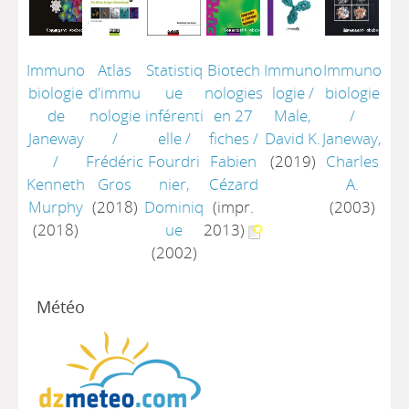
Immuno
Atlas
Statistiq
Biotech
Immuno
Immuno
biologie
d'immu
ue
nologies
logie
/
biologie
de
nologie
inférenti
en 27
Male,
/
Janeway
/
elle
/
fiches
/
David K.
Janeway,
/
Frédéric
Fourdri
Fabien
(2019)
Charles
Kenneth
Gros
nier,
Cézard
A.
Murphy
(2018)
Dominiq
(impr.
(2003)
(2018)
ue
2013)
(2002)
Météo