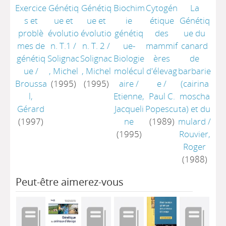
Exercice
Génétiq
Génétiq
Biochim
Cytogén
La
s et
ue et
ue et
ie
étique
Génétiq
problè
évolutio
évolutio
génétiq
des
ue du
mes de
n. T.1
/
n. T. 2
/
ue-
mammif
canard
génétiq
Solignac
Solignac
Biologie
ères
de
ue
/
, Michel
, Michel
molécul
d'élevag
barbarie
Broussa
(1995)
(1995)
aire
/
e
/
(cairina
l,
Etienne,
Paul C.
moscha
Gérard
Jacqueli
Popescu
ta) et du
(1997)
ne
(1989)
mulard
/
(1995)
Rouvier,
Roger
(1988)
Peut-être aimerez-vous