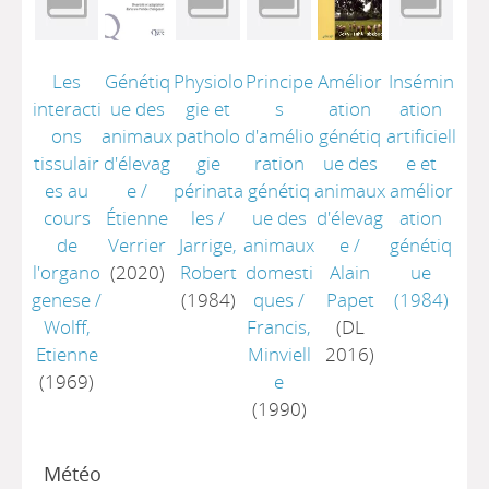
Les
Génétiq
Physiolo
Principe
Amélior
Insémin
interacti
ue des
gie et
s
ation
ation
ons
animaux
patholo
d'amélio
génétiq
artificiell
tissulair
d'élevag
gie
ration
ue des
e et
es au
e
/
périnata
génétiq
animaux
amélior
cours
Étienne
les
/
ue des
d'élevag
ation
de
Verrier
Jarrige,
animaux
e
/
génétiq
l'organo
(2020)
Robert
domesti
Alain
ue
genese
/
(1984)
ques
/
Papet
(1984)
Wolff,
Francis,
(DL
Etienne
Minviell
2016)
(1969)
e
(1990)
Météo