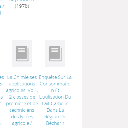
e
/
(1978)
J.
es
La Chimie ses
Enquête Sur La
s
applications
Consommatio
agricoles. Vol. ,
n Et
es
2 classes de
L’utilisation Du
e
première et de
Lait Camelin
s
techniciens
Dans La
/
des lycées
Région De
,
agricole
/
Béchar
/