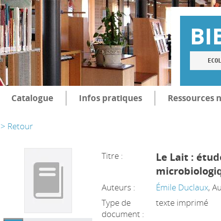
BI
ECO
Catalogue
Infos pratiques
Ressources 
> Retour
Titre :
Le Lait : étu
microbiologi
Auteurs :
Émile Duclaux
, A
Type de
texte imprimé
document :