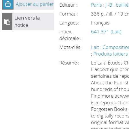
Ajouter au panier
Editeur :
Paris : J -B . baillié
Format :
336 p. / ill. / 19 
Lien vers la
Langues:
Français
notice
Index.
641.371 (Lait)
décimale :
Mots-clés:
Lait : Compositi
;
Produits laitier
Résumé :
Le Lait: Études 
L'aspect que pren
semaines de repos
About the Publis
hundreds of thou
Find more at ww
is a reproduction
Forgotten Books 
to digitally reco
original format w
present in the ag