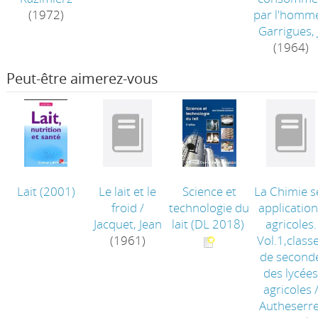
(1972)
par l'homm
Garrigues, 
(1964)
Peut-être aimerez-vous
Lait
(2001)
Le lait et le
Science et
La Chimie s
froid
/
technologie du
application
Jacquet, Jean
lait
(DL 2018)
agricoles.
(1961)
Vol.1,class
de second
des lycée
agricoles
Autheserre