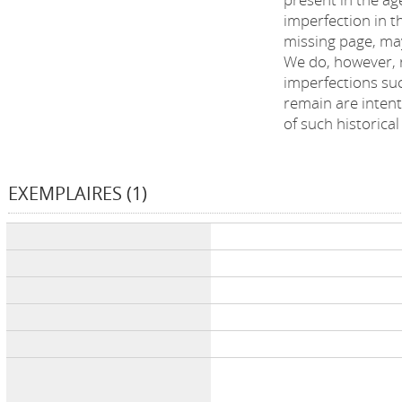
imperfection in t
missing page, may
We do, however, r
imperfections suc
remain are intenti
of such historical
EXEMPLAIRES (1)
Liste des exemplaires