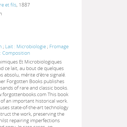
re et fils
, 1887
cm
on
;
Lait : Microbiologie
;
Fromage
s : Composition
Chimiques Et Microbiologiques
d ce lait, au bout de quelques
 absolu, mérite d'ètre signalé.
her Forgotten Books publishes
sands of rare and classic books.
w.forgottenbooks.com This book
 of an important historical work.
uses state-of-the-art technology
nstruct the work, preserving the
hilst repairing imperfections
ed copy. In rare cases, an