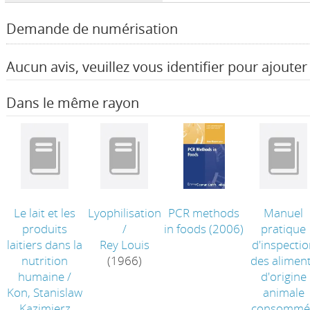
Demande de numérisation
Aucun avis, veuillez vous identifier pour ajouter 
Dans le même rayon
Le lait et les
Lyophilisation
PCR methods
Manuel
produits
/
in foods
(2006)
pratique
laitiers dans la
Rey Louis
d'inspectio
nutrition
(1966)
des alimen
humaine
/
d'origine
Kon, Stanislaw
animale
Kazimierz
consommé