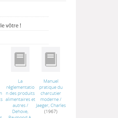
le vôtre !
La
Manuel
réglementatio
pratique du
n
n des produits
charcutier
ts
alimentaires et
moderne
/
autres
/
Jaeger, Charles
Dehove,
(1967)
s
Raymond A.