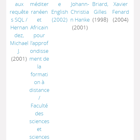
aux
méditer
e
Johann-
Briard,
Xavier
requête
ranéen
English
Christia
Gilles
Fenard
s SQL
/
et
(2002)
n Hanke
(1998)
(2004)
Hernan
Africain
(2001)
dez,
pour
Michael
l’approf
J.
ondisse
(2001)
ment de
la
formati
on à
distance
/
Faculté
des
sciences
et
sciences