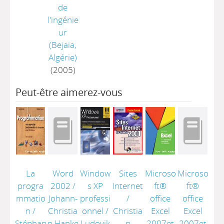
de
l'ingénie
ur
(Bejaia,
Algérie)
(2005)
Peut-être aimerez-vous
La
Word
Window
Sites
Microso
Microso
progra
2002
/
s XP
Internet
ft®
ft®
mmatio
Johann-
professi
/
office
office
n
/
Christia
onnel
/
Christia
Excel
Excel
Stéphan
n Hanke
Ludovik
n
2007et
2007et