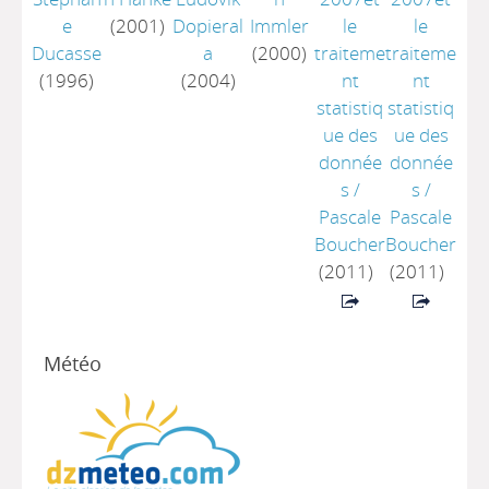
e
(2001)
Dopieral
Immler
le
le
Ducasse
a
(2000)
traiteme
traiteme
(1996)
(2004)
nt
nt
statistiq
statistiq
ue des
ue des
donnée
donnée
s
/
s
/
Pascale
Pascale
Boucher
Boucher
(2011)
(2011)
Météo