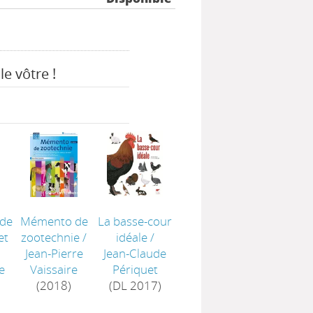
le vôtre !
ide
Mémento de
La basse-cour
et
zootechnie
/
idéale
/
Jean-Pierre
Jean-Claude
e
Vaissaire
Périquet
(2018)
(DL 2017)