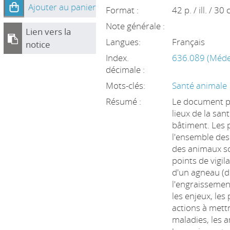
Ajouter au panier
Format :
42 p. / ill. / 30
Note générale :
Lien vers la
Langues:
Français
notice
Index.
636.089 (Médec
décimale :
Mots-clés:
Santé animale
Résumé :
Le document pr
lieux de la san
bâtiment. Les 
l'ensemble des 
des animaux so
points de vigil
d'un agneau (d
l'engraissemen
les enjeux, les
actions à mett
maladies, les 