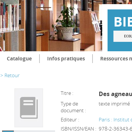
BI
ECO
Catalogue
Infos pratiques
Ressources 
> Retour
Titre :
Des agneau
Type de
texte imprimé
document :
Editeur :
Paris : Institut
ISBN/ISSN/EAN :
978-2-36343-