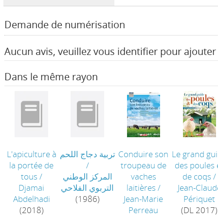
Demande de numérisation
Aucun avis, veuillez vous identifier pour ajouter 
Dans le même rayon
L'apiculture à
تربية دجاج اللحم
Conduire son
Le grand gu
la portée de
/
troupeau de
des poules 
tous
/
المركز الوطني
vaches
de coqs
/
Djamai
التربوي الفلاحي
laitières
/
Jean-Claud
Abdelhadi
(1986)
Jean-Marie
Périquet
(2018)
Perreau
(DL 2017)