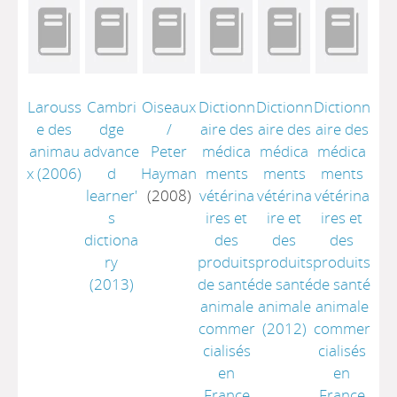
Larouss
Cambri
Oiseaux
Dictionn
Dictionn
Dictionn
e des
dge
/
aire des
aire des
aire des
animau
advance
Peter
médica
médica
médica
x
(2006)
d
Hayman
ments
ments
ments
learner'
(2008)
vétérina
vétérina
vétérina
s
ires et
ire et
ires et
dictiona
des
des
des
ry
produits
produits
produits
(2013)
de santé
de santé
de santé
animale
animale
animale
commer
(2012)
commer
cialisés
cialisés
en
en
France
France