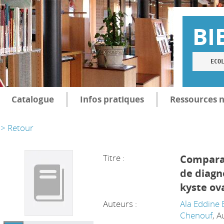
BI
ECO
Catalogue
Infos pratiques
Ressources 
> Retour
Titre :
Compara
de diagn
kyste ov
Auteurs :
Ala Eddine
Chenouf
, A