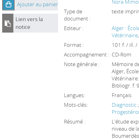
Nora Mimo
Ajouter au panier
Type de
texte impr
document :
Lien vers la
notice
Editeur :
Alger : Éco
Vétérinaire
Format :
101 f. / ill.
Accompagnement :
CD-Rom
Note générale :
Mémoire de 
Alger, Écol
Vétérinaire
Bibliogr. f.
Langues:
Français
Mots-clés:
Diagnostic
Progestér
Résumé :
L'étude exp
niveau de la
Boumerdès e