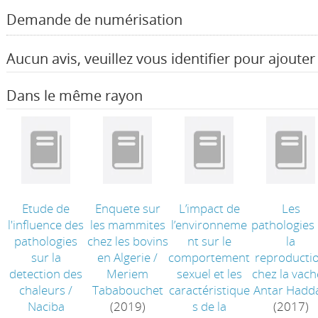
Demande de numérisation
Aucun avis, veuillez vous identifier pour ajouter 
Dans le même rayon
Etude de
Enquete sur
L’impact de
Les
l'influence des
les mammites
l’environneme
pathologies
pathologies
chez les bovins
nt sur le
la
sur la
en Algerie
/
comportement
reproducti
detection des
Meriem
sexuel et les
chez la vach
chaleurs
/
Tababouchet
caractéristique
Antar Hadd
Naciba
(2019)
s de la
(2017)