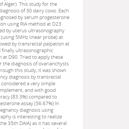
f Alger). This study for the
iagnosis of 30 dairy cows. Each
agnosed by serum progesterone
ion using RIA method at D23
wed by uterus ultrasonography
 (using 5MHz linear probe) at
owed by transrectal palpation at
finally ultrasonographic
 at D90. Tried to apply these
 the diagnosis of ovarianchysts
rough this study, it was shown
ncy diagnosis by transrectal
s considered a very simple
implement, and with good
uracy (83.3%) compared to
esterone assay (56.67%).In
regnancy diagnosis using
aphy is interesting to realize
 the 35th DAIA) as it has several