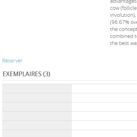
advantages:
cow (follicl
involution)
(96.67% over
the concept
combined t
the best wa
Réserver
EXEMPLAIRES (3)
Liste des exemplaires