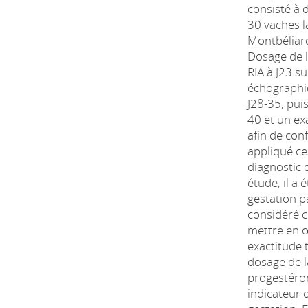
consisté à 
30 vaches l
Montbéliard
Dosage de l
RIA à J23 s
échographi
J28-35, puis
40 et un ex
afin de con
appliqué c
diagnostic 
étude, il a
gestation p
considéré 
mettre en 
exactitude 
dosage de l
progestéro
indicateur d