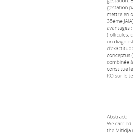
gestation. 
gestation p
mettre en œ
35ème JAIA)
avantages : 
(follicules,
un diagnost
d'exactitude
conceptus (
combinée à
constitue l
KO sur le te
Abstract:
We carried 
the Mitidja