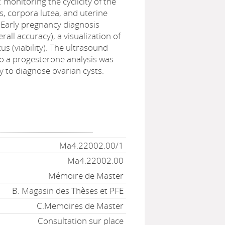
 monitoring the cyclicity of the
es, corpora lutea, and uterine
, Early pregnancy diagnosis
all accuracy), a visualization of
us (viability). The ultrasound
o a progesterone analysis was
y to diagnose ovarian cysts.
Ma4.22002.00/1
Ma4.22002.00
Mémoire de Master
B. Magasin des Thèses et PFE
C.Memoires de Master
Consultation sur place