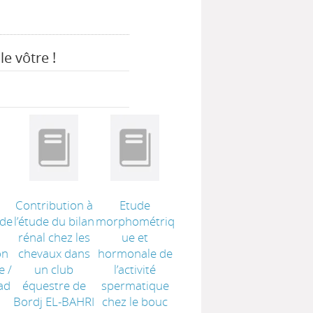
le vôtre !
Contribution à
Etude
 de
l’étude du bilan
morphométriq
rénal chez les
ue et
on
chevaux dans
hormonale de
e
/
un club
l’activité
ad
équestre de
spermatique
Bordj EL-BAHRI
chez le bouc