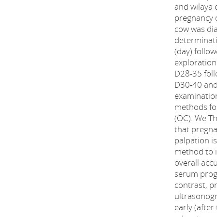
and wilaya o
pregnancy d
cow was di
determinat
(day) follo
exploration
D28-35 foll
D30-40 and 
examination
methods for
(OC). We Th
that pregna
palpation i
method to 
overall acc
serum prog
contrast, p
ultrasonogr
early (after