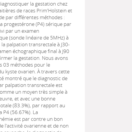
diagnostiquer la gestation chez
aitières de races Prim'Holstein et
e par différentes méthodes :
a progestérone (P4) sérique par
uivi par un examen
que (sonde linéaire de 5MHz) à
 la palpation transrectale à J30-
amen échographique final à J90
firmer la gestation. Nous avons
es 03 méthodes pour le
du kyste ovarien. À travers cette
 été montré que le diagnostic de
ar palpation transrectale est
comme un moyen très simple à
œuvre, et avec une bonne
totale (83.3%), par rapport au
a P4 (56.67%). La
némie est par contre un bon
e l'activité ovarienne et de non