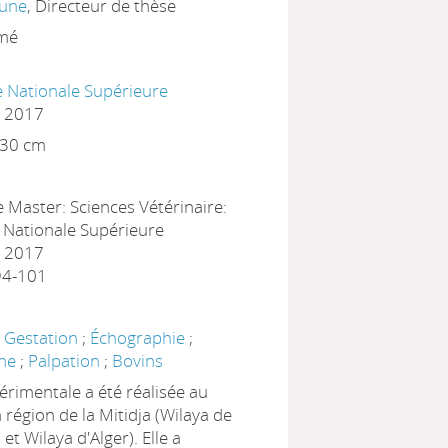
une
, Directeur de thèse
imé
le Nationale Supérieure
, 2017
 / 30 cm
Master: Sciences Vétérinaire:
e Nationale Supérieure
: 2017
 94-101
;
Gestation
;
Échographie
;
one
;
Palpation
;
Bovins
érimentale a été réalisée au
 région de la Mitidja (Wilaya de
t Wilaya d'Alger). Elle a