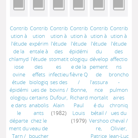
Contrib
Contrib
Contrib
Contrib
Contrib
Contrib
ution à
ution
ution à
ution à
ution à
ution à
l'étude
expérim
l'étude
l'étude
l'étude
l'étude
de la
entale à
des
épidémi
du
des
chlamyd
l'étude
stomatit
ologiqu
dévelop
affectio
iose
des
es
e de la
pement
ns
ovine
effets
infectieu
fièvre Q
de
broncho
étude
biologiq
ses des
/
l'assura
-
épidémi
ues de
bovins
/
Bonne,
nce
pulmon
ologiqu
certains
Dufour,
Richard
mortalit
aires
e dans
anabolis
Alain
Paul
é du
chroniq
le
ants
(1982)
Louis
bétail
/
ues du
départe
chez le
(1979)
Vershoo
cheval
/
ment du
veau de
re,
Olivier,
Tarn
/
boucher
Patrice
Jean-Luc