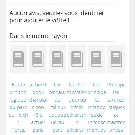
Aucun avis, veuillez vous identifier
pour ajouter le vôtre !
Dans le même rayon
Etude
Le herd-
Les
Le chat
Les
Principa
ornithol
book
oiseaux
forestier
principa
les
ogique
charolai
de
d’europ
les
caractér
du parc
s son
milieux
e felis
méthod
istiques
du Teich
rôle
aquatiq
silverstri
es de
et
/
actuel
ue du
s
recense
mainten
Porte,
dans
parc
silverstri
ment du
ances