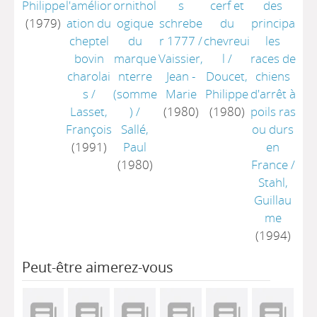
Philippe
l'amélior
ornithol
s
cerf et
des
(1979)
ation du
ogique
schrebe
du
principa
cheptel
du
r 1777
/
chevreui
les
bovin
marque
Vaissier,
l
/
races de
charolai
nterre
Jean -
Doucet,
chiens
s
/
(somme
Marie
Philippe
d'arrêt à
Lasset,
)
/
(1980)
(1980)
poils ras
François
Sallé,
ou durs
(1991)
Paul
en
(1980)
France
/
Stahl,
Guillau
me
(1994)
Peut-être aimerez-vous