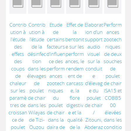
Contrib
Contrib
Etude
Effet de
Elaborat
Perform
ution à
ution à
de
la
ion d’un
ances
l'étude
l’étude
certains
bentonit
support
zootech
des
de la
facteurs
e sur les
audio
niques
effets
désinfec
d’influen
perform
visuel
de deux
des
tion
ce des
ances, le
sur la
souches
coups
dans les
perform
rendem
conduit
de
de
élevages
ances
ent de
e
poulet
chaleur
de
zootech
carcass
d’élevag
de chair
sur les
poulet
niques
e, la
e du
ISA15 et
paramè
de chair
du
flore
poulet
COBB5
tres de
dans les
poulet
digestiv
de chair
00
croissan
Wilayas
de chair
e et la
/
élevées
ce de
de Tizi-
dans la
qualité
Zitouni,
dans les
poulet
Ouzou
daïra de
de la
Abderaz
conditio