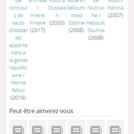
de
animale
Yousra
laitière
/
de
Mouni
concour
/
Oussala
Selloum,
l'autruc
Kahina
s de
Imene
h
Imad
he
/
(2007)
sauts
Kinane
(2020)
Eddine
Haboub,
d’obstac
(2017)
(2008)
Souhila
les
(2008)
apparte
nant a
la garde
republic
aine
/
Hanna
Adoui
(2016)
Peut-être aimerez-vous