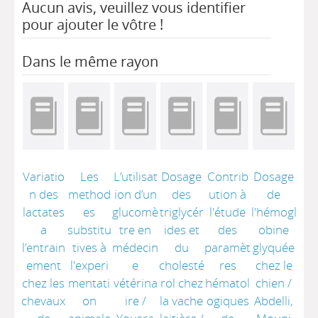
Aucun avis, veuillez vous identifier
pour ajouter le vôtre !
Dans le même rayon
Variatio
Les
L’utilisat
Dosage
Contrib
Dosage
n des
method
ion d’un
des
ution à
de
lactates
es
glucomè
triglycér
l'étude
l'hémogl
a
substitu
tre en
ides et
des
obine
l’entrain
tives à
médecin
du
paramèt
glyquée
ement
l'experi
e
cholesté
res
chez le
chez les
mentati
vétérina
rol chez
hématol
chien
/
chevaux
on
ire
/
la vache
ogiques
Abdelli,