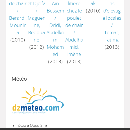
de chair
et Djelfa
Aïn
litière
ak
ns
/
/
Bessem
chez le
(2010)
d’élevag
Berardi,
Maguen
/
poulet
e locales
Mounir
ine,
Dridi,
de chair
/
a
Redoua
Abdelkri
/
Temar,
(2010)
ne
m
Abdelha
Fatima
(2012)
Moham
mid,
(2013)
ed
Imène
(2013)
(2013)
Météo
la météo à Oued Smar