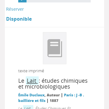
Réserver
Disponible
texte imprimé
Le
Lait
: études chimiques
et microbiologiques
|
Émile Duclaux
, Auteur
Paris : J -B .
|
bailliére et fils
1887
Le
Lait
: Études Chimiques Et