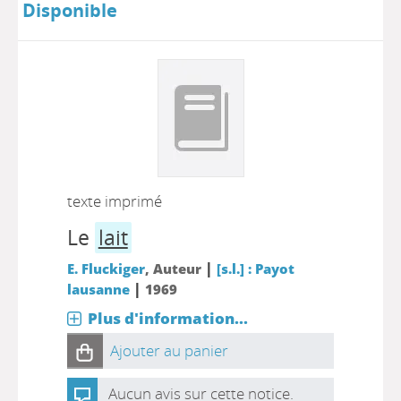
Disponible
texte imprimé
Le
lait
|
E. Fluckiger
, Auteur
[s.l.] : Payot
|
lausanne
1969
Plus d'information...
Ajouter au panier
Aucun avis sur cette notice.