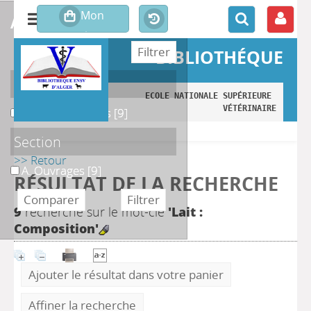
affiner ou comparer
BIBLIOTHÉQUE
Localisation
ECOLE NATIONALE SUPÉRIEURE 
VÉTÉRINAIRE
A. Monographies
A. Monographies
[9]
Section
>> Retour
A. Ouvrages
A. Ouvrages
[9]
RÉSULTAT DE LA RECHERCHE
9
recherche sur le mot-clé
'Lait :
Composition'
Ajouter le résultat dans votre panier
Affiner la recherche