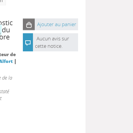
on
ostic
Ajouter au panier
e
du
ibre
Aucun avis sur
cette notice.
cteur de
|
Alfort
 de la
staté
t