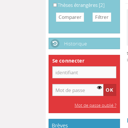
Thèses étrangères
Thèses étrangères
[2]
Historique
Se connecter
Mot de passe oublié ?
Brèves