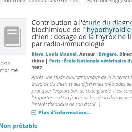
Interroger des sources externes
Faire une suggesti
Contribution à l'étude du diagn
biochimique de l'
hypothyroidi
chien : dosage de la thyroxine l
par radio-immunologie
Riera, Louis Manuel
, Auteur ;
Brugere
, Dire
|
thèse
Paris : École Nationale vétérinaire d’
texte
1987
imprimé
Après une étude bibliographique de la biochimie
thyroïde du chien et des différentes méthodes de
pratiquer l'exploration de cette glande, il est con
l'importance de la fraction libre de la thyroxine e
l'intérêt théorique de son dosa[...]
Plus d'information...
Non prêtable