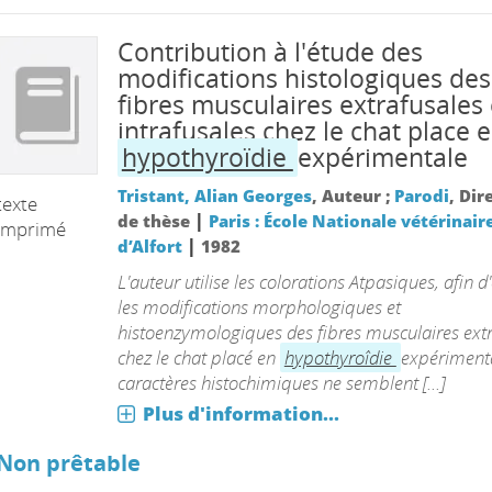
Contribution à l'étude des
modifications histologiques des
fibres musculaires extrafusales 
intrafusales chez le chat place 
hypothyroïdie
expérimentale
Tristant, Alian Georges
, Auteur ;
Parodi
, Dir
texte
|
de thèse
Paris : École Nationale vétérinair
imprimé
|
d’Alfort
1982
L'auteur utilise les colorations Atpasiques, afin d
les modifications morphologiques et
histoenzymologiques des fibres musculaires ext
chez le chat placé en
hypothyroîdie
expérimenta
caractères histochimiques ne semblent [...]
Plus d'information...
Non prêtable