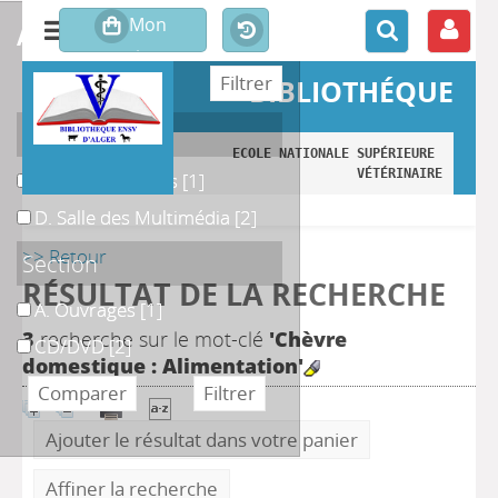
affiner ou comparer
BIBLIOTHÉQUE
Localisation
ECOLE NATIONALE SUPÉRIEURE 
VÉTÉRINAIRE
A. Monographies
A. Monographies
[1]
D. Salle des Multimédia
D. Salle des Multimédia
[2]
>> Retour
Section
RÉSULTAT DE LA RECHERCHE
A. Ouvrages
A. Ouvrages
[1]
3
recherche sur le mot-clé
'Chèvre
CD/DVD
CD/DVD
[2]
domestique : Alimentation'
Ajouter le résultat dans votre panier
Affiner la recherche