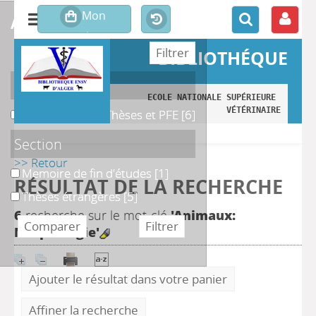
affiner ou comparer
BIBLIOTHÉQUE
Localisation
ECOLE NATIONALE SUPÉRIEURE 
VÉTÉRINAIRE
B. Magasin des Thèses et PFE
B. Magasin des Thèses et PFE
[6]
Section
>> Retour
Memoire de fin d'études
Memoire de fin d'études
[1]
RÉSULTAT DE LA RECHERCHE
Thèses étrangères
Thèses étrangères
[5]
6
recherche sur le mot-clé
'Animaux:
Morphologie'
Ajouter le résultat dans votre panier
Affiner la recherche