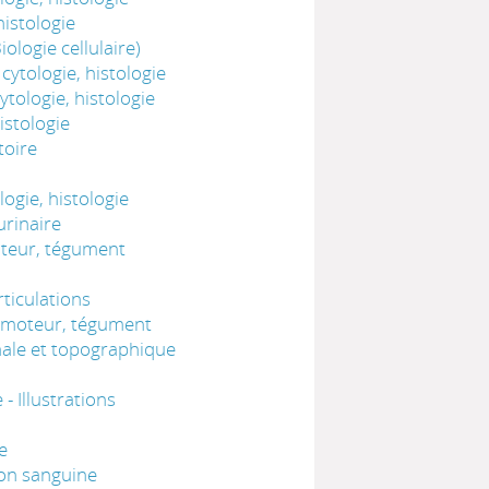
istologie
ologie cellulaire)
ytologie, histologie
tologie, histologie
istologie
toire
ogie, histologie
urinaire
oteur, tégument
ticulations
comoteur, tégument
nale et topographique
 Illustrations
e
ion sanguine