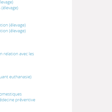
levage)
 (élevage)
ion (élevage)
ion (élevage)
 relation avec les
luant euthanasie)
domestiques
édecine préventive