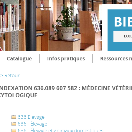
BI
ECO
Catalogue
Infos pratiques
Ressources 
> Retour
INDEXATION 636.089 607 582 : MÉDECINE VÉTÉR
CYTOLOGIQUE
636 Elevage
636 - Élevage
636 - Élevage et animaux domestiques