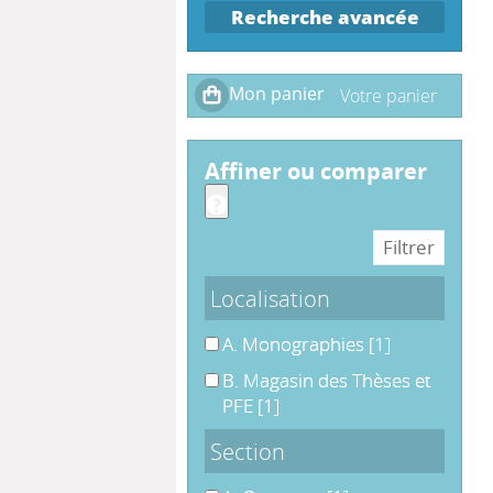
Recherche avancée
affiner ou comparer
Localisation
A. Monographies
A. Monographies
[1]
B. Magasin des Thèses et PFE
B. Magasin des Thèses et
PFE
[1]
Section