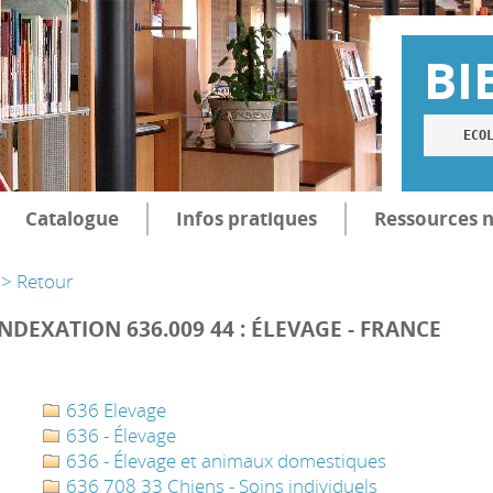
BI
ECO
Catalogue
Infos pratiques
Ressources 
> Retour
INDEXATION 636.009 44 : ÉLEVAGE - FRANCE
636 Elevage
636 - Élevage
636 - Élevage et animaux domestiques
636 708 33 Chiens - Soins individuels