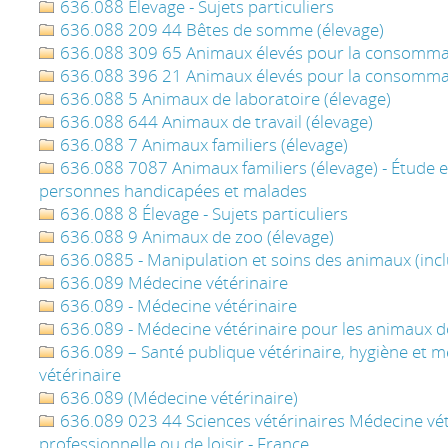
636.088 Élevage - Sujets particuliers
636.088 209 44 Bêtes de somme (élevage)
636.088 309 65 Animaux élevés pour la consommat
636.088 396 21 Animaux élevés pour la consommat
636.088 5 Animaux de laboratoire (élevage)
636.088 644 Animaux de travail (élevage)
636.088 7 Animaux familiers (élevage)
636.088 7087 Animaux familiers (élevage) - Étude en
personnes handicapées et malades
636.088 8 Élevage - Sujets particuliers
636.088 9 Animaux de zoo (élevage)
636.0885 - Manipulation et soins des animaux (inc
636.089 Médecine vétérinaire
636.089 - Médecine vétérinaire
636.089 - Médecine vétérinaire pour les animaux 
636.089 – Santé publique vétérinaire, hygiène et m
vétérinaire
636.089 (Médecine vétérinaire)
636.089 023 44 Sciences vétérinaires Médecine vétér
professionnelle ou de loisir - France