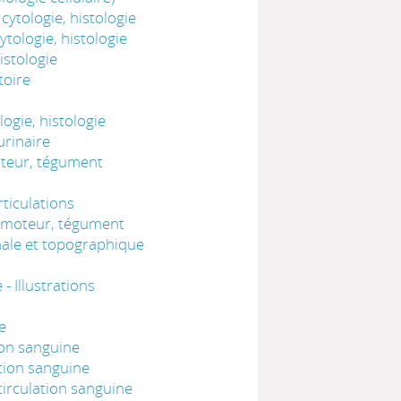
ytologie, histologie
tologie, histologie
istologie
toire
ogie, histologie
urinaire
oteur, tégument
ticulations
comoteur, tégument
nale et topographique
 Illustrations
e
ion sanguine
tion sanguine
irculation sanguine