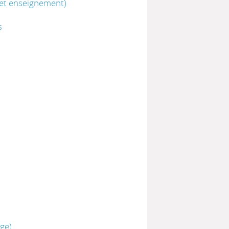
 et enseignement)
s
ge)