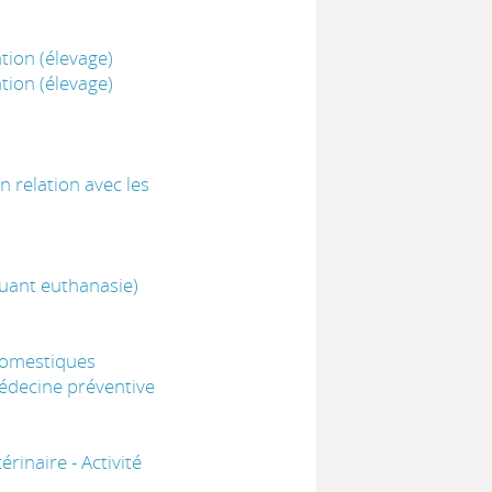
ion (élevage)
ion (élevage)
 relation avec les
luant euthanasie)
domestiques
édecine préventive
inaire - Activité