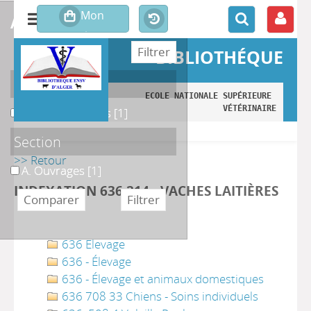
affiner ou comparer
BIBLIOTHÉQUE
Localisation
ECOLE NATIONALE SUPÉRIEURE 
VÉTÉRINAIRE
A. Monographies
A. Monographies
[1]
Section
>> Retour
A. Ouvrages
A. Ouvrages
[1]
INDEXATION 636.214 - VACHES LAITIÈRES
636 Elevage
636 - Élevage
636 - Élevage et animaux domestiques
636 708 33 Chiens - Soins individuels