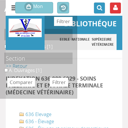
affiner ou comparer
BIBLIOTHÉQUE
Localisation
ECOLE NATIONALE SUPÉRIEURE 
VÉTÉRINAIRE
A. Monographies
A. Monographies
[1]
Section
>> Retour
A. Ouvrages
A. Ouvrages
[1]
INDEXATION 636.089 6029 - SOINS
PALLIATIFS ET EN PHASE TERMINALE
(MÉDECINE VÉTÉRINAIRE)
636 Elevage
636 - Élevage