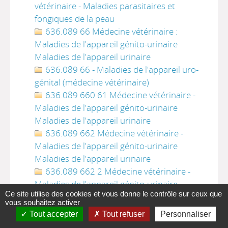
vétérinaire - Maladies parasitaires et
fongiques de la peau
636.089 66 Médecine vétérinaire :
Maladies de l'appareil génito-urinaire
Maladies de l'appareil urinaire
636.089 66 - Maladies de l'appareil uro-
génital (médecine vétérinaire)
636.089 660 61 Médecine vétérinaire -
Maladies de l'appareil génito-urinaire
Maladies de l'appareil urinaire
636.089 662 Médecine vétérinaire -
Maladies de l'appareil génito-urinaire
Maladies de l'appareil urinaire
636.089 662 2 Médecine vétérinaire -
Maladies de l'appareil génito-urinaire
Ce site utilise des cookies et vous donne le contrôle sur ceux que
Maladies de l'appareil urinaire
vous souhaitez activer
636.089 665 Médecine vétérinaire -
Tout accepter
Tout refuser
Personnaliser
Maladies de l'appareil génital