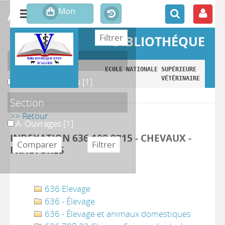
affiner ou comparer
BIBLIOTHÉQUE
Localisation
ECOLE NATIONALE SUPÉRIEURE 
VÉTÉRINAIRE
A. Monographies
A. Monographies
[1]
Section
>> Retour
A. Ouvrages
A. Ouvrages
[1]
INDEXATION 636.108 9715 - CHEVAUX -
FRACTURES
636 Elevage
636 - Élevage
636 - Élevage et animaux domestiques