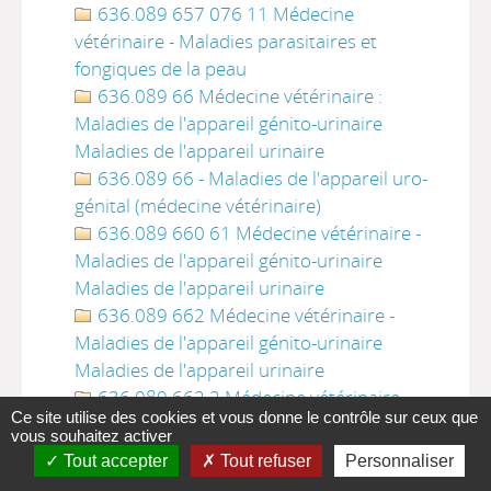
636.089 657 076 11 Médecine
vétérinaire - Maladies parasitaires et
fongiques de la peau
636.089 66 Médecine vétérinaire :
Maladies de l'appareil génito-urinaire
Maladies de l'appareil urinaire
636.089 66 - Maladies de l'appareil uro-
génital (médecine vétérinaire)
636.089 660 61 Médecine vétérinaire -
Maladies de l'appareil génito-urinaire
Maladies de l'appareil urinaire
636.089 662 Médecine vétérinaire -
Maladies de l'appareil génito-urinaire
Maladies de l'appareil urinaire
636.089 662 2 Médecine vétérinaire -
Ce site utilise des cookies et vous donne le contrôle sur ceux que
Maladies de l'appareil génito-urinaire
vous souhaitez activer
Maladies de l'appareil urinaire
Tout accepter
Tout refuser
Personnaliser
636.089 665 Médecine vétérinaire -