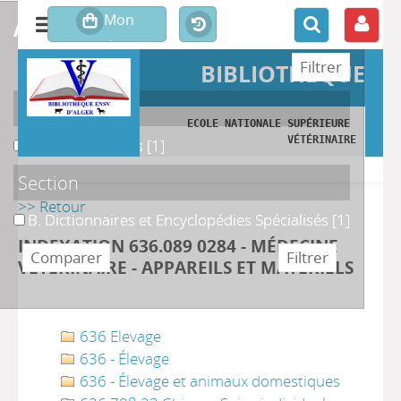
affiner ou comparer
BIBLIOTHÉQUE
Localisation
ECOLE NATIONALE SUPÉRIEURE 
VÉTÉRINAIRE
A. Monographies
A. Monographies
[1]
Section
>> Retour
B. Dictionnaires et Encyclopédies Spécialisés
B. Dictionnaires et Encyclopédies Spécialisés
[1]
INDEXATION 636.089 0284 - MÉDECINE
VÉTÉRINAIRE - APPAREILS ET MATÉRIELS
636 Elevage
636 - Élevage
636 - Élevage et animaux domestiques