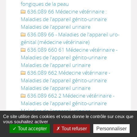
fongiques de la peau
636.089 66 Médecine vétérinaire :
Maladies de l'appareil génito-urinaire
Maladies de l'appareil urinaire
636.089 66 - Maladies de l'appareil uro-
génital (médecine vétérinaire)
636.089 660 61 Médecine vétérinaire -
Maladies de l'appareil génito-urinaire
Maladies de l'appareil urinaire
636.089 662 Médecine vétérinaire -
Maladies de l'appareil génito-urinaire
Maladies de l'appareil urinaire
636.089 662 2 Médecine vétérinaire -
Maladies de l'appareil génito-urinaire
Maladies de l'appareil urinaire
Ce site utilise des cookies et vous donne le contrôle sur ceux que
636.089 665 Médecine vétérinaire -
vous souhaitez activer
Maladies de l'appareil génital
Tout accepter
Tout refuser
Personnaliser
636.089 67 Maladies de l'appareil