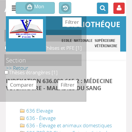
affiner ou comparer
BIBLIOTHÉQUE
Localisation
ECOLE NATIONALE SUPÉRIEURE 
VÉTÉRINAIRE
B. Magasin des Thèses et PFE
B. Magasin des Thèses et PFE
[1]
Section
>> Retour
Thèses étrangères
Thèses étrangères
[1]
INDEXATION 636.089 615 2 : MÉDECINE
VÉTÉRINAIRE - MALADIES DU SANG
636 Elevage
636 - Élevage
636 - Élevage et animaux domestiques