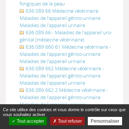
fongiques de la peau
636.089 66 Médecine vétérinaire :
Maladies de l'appareil génito-urinaire
Maladies de l'appareil urinaire
636.089 66 - Maladies de l'appareil uro-
génital (médecine vétérinaire)
636.089 660 61 Médecine vétérinaire -
Maladies de l'appareil génito-urinaire
Maladies de l'appareil urinaire
636.089 662 Médecine vétérinaire -
Maladies de l'appareil génito-urinaire
Maladies de l'appareil urinaire
636.089 662 2 Médecine vétérinaire -
Maladies de l'appareil génito-urinaire
Maladies de l'appareil urinaire
Ce site utilise des cookies et vous donne le contrôle sur ceux que
636.089 665 Médecine vétérinaire -
vous souhaitez activer
Maladies de l'appareil génital
Tout accepter
Tout refuser
Personnaliser
636.089 67 Maladies de l'appareil