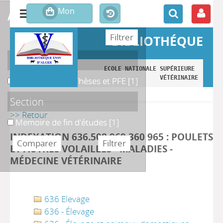
affiner ou comparer
BIBLIOTHÉQUE
Localisation
ECOLE NATIONALE SUPÉRIEURE 
VÉTÉRINAIRE
B. Magasin des Thèses et PFE
B. Magasin des Thèses et PFE
[1]
Section
>> Retour
Memoire de fin d'études
Memoire de fin d'études
[1]
INDEXATION 636.508 969 360 965 : POULETS
ET AUTRES VOLAILLES - MALADIES -
MÉDECINE VÉTÉRINAIRE
636 Elevage
636 - Élevage