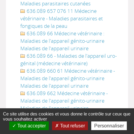
Maladies parasitaires cutanées
636.089 657 076 11 Médecine
vétérinaire - Maladies parasitaires et
fongiques de la peau
636.089 66 Médecine vétérinaire :
Maladies de l'appareil génito-urinaire
Maladies de l'appareil urinaire
636.089 66 - Maladies de l'appareil uro-
génital (médecine vétérinaire)
636.089 660 61 Médecine vétérinaire -
Maladies de l'appareil génito-urinaire
Maladies de l'appareil urinaire
636.089 662 Médecine vétérinaire -
Maladies de l'appareil génito-urinaire
Maladies de l'appareil urinaire
Ce site utilise des cookies et vous donne le contrôle sur ceux que
636.089 662 2 Médecine vétérinaire -
vous souhaitez activer
Maladies de l'appareil génito-urinaire
Tout accepter
Tout refuser
Personnaliser
Maladies de l'appareil urinaire