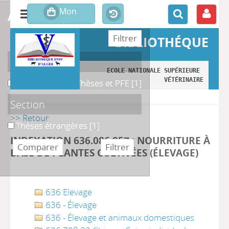
affiner ou comparer
BIBLIOTHÉQUE
Localisation
ECOLE NATIONALE SUPÉRIEURE 
VÉTÉRINAIRE
B. Magasin des Thèses et PFE
B. Magasin des Thèses et PFE
[1]
Section
>> Retour
Thèses étrangères
Thèses étrangères
[1]
INDEXATION 636.086 957 : NOURRITURE À
BASE DE PLANTES CULTIVÉES (ÉLEVAGE)
636 Elevage
636 - Élevage
636 - Élevage et animaux domestiques