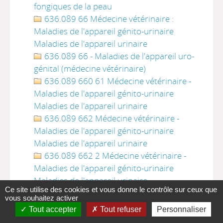
fongiques de la peau
636.089 66 Médecine vétérinaire :
Maladies de l'appareil génito-urinaire
Maladies de l'appareil urinaire
636.089 66 - Maladies de l'appareil uro-
génital (médecine vétérinaire)
636.089 660 61 Médecine vétérinaire -
Maladies de l'appareil génito-urinaire
Maladies de l'appareil urinaire
636.089 662 Médecine vétérinaire -
Maladies de l'appareil génito-urinaire
Maladies de l'appareil urinaire
636.089 662 2 Médecine vétérinaire -
Maladies de l'appareil génito-urinaire
Maladies de l'appareil urinaire
Ce site utilise des cookies et vous donne le contrôle sur ceux que
636.089 665 Médecine vétérinaire -
vous souhaitez activer
Maladies de l'appareil génital
Tout accepter
Tout refuser
Personnaliser
636.089 67 Maladies de l'appareil