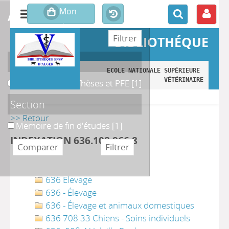
affiner ou comparer
BIBLIOTHÉQUE
Localisation
ECOLE NATIONALE SUPÉRIEURE 
VÉTÉRINAIRE
B. Magasin des Thèses et PFE
B. Magasin des Thèses et PFE
[1]
Section
>> Retour
Memoire de fin d'études
Memoire de fin d'études
[1]
INDEXATION 636.108 966 8
636 Elevage
636 - Élevage
636 - Élevage et animaux domestiques
636 708 33 Chiens - Soins individuels