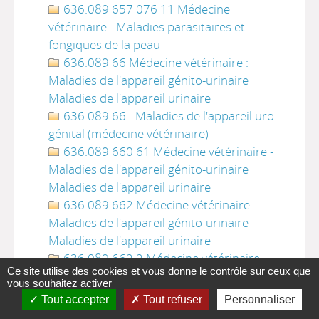
636.089 657 076 11 Médecine
vétérinaire - Maladies parasitaires et
fongiques de la peau
636.089 66 Médecine vétérinaire :
Maladies de l'appareil génito-urinaire
Maladies de l'appareil urinaire
636.089 66 - Maladies de l'appareil uro-
génital (médecine vétérinaire)
636.089 660 61 Médecine vétérinaire -
Maladies de l'appareil génito-urinaire
Maladies de l'appareil urinaire
636.089 662 Médecine vétérinaire -
Maladies de l'appareil génito-urinaire
Maladies de l'appareil urinaire
636.089 662 2 Médecine vétérinaire -
Ce site utilise des cookies et vous donne le contrôle sur ceux que
Maladies de l'appareil génito-urinaire
vous souhaitez activer
Maladies de l'appareil urinaire
Tout accepter
Tout refuser
Personnaliser
636.089 665 Médecine vétérinaire -