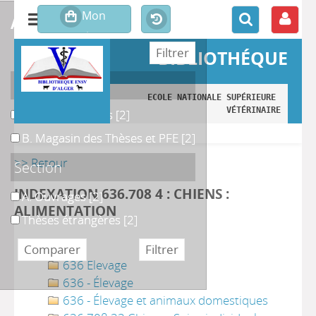
affiner ou comparer
BIBLIOTHÉQUE
Localisation
ECOLE NATIONALE SUPÉRIEURE 
VÉTÉRINAIRE
A. Monographies
A. Monographies
[2]
B. Magasin des Thèses et PFE
B. Magasin des Thèses et PFE
[2]
>> Retour
Section
INDEXATION 636.708 4 : CHIENS :
A. Ouvrages
A. Ouvrages
[2]
ALIMENTATION
Thèses étrangères
Thèses étrangères
[2]
636 Elevage
636 - Élevage
636 - Élevage et animaux domestiques