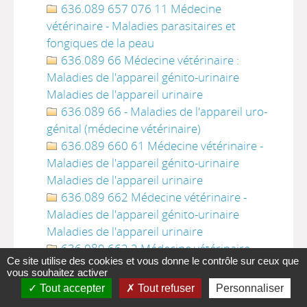
636.089 657 076 11 Médecine
vétérinaire - Maladies parasitaires et
fongiques de la peau
636.089 66 Médecine vétérinaire :
Maladies de l'appareil génito-urinaire
Maladies de l'appareil urinaire
636.089 66 - Maladies de l'appareil uro-
génital (médecine vétérinaire)
636.089 660 61 Médecine vétérinaire -
Maladies de l'appareil génito-urinaire
Maladies de l'appareil urinaire
636.089 662 Médecine vétérinaire -
Maladies de l'appareil génito-urinaire
Maladies de l'appareil urinaire
636.089 662 2 Médecine vétérinaire -
Ce site utilise des cookies et vous donne le contrôle sur ceux que
Maladies de l'appareil génito-urinaire
vous souhaitez activer
Maladies de l'appareil urinaire
Tout accepter
Tout refuser
Personnaliser
636.089 665 Médecine vétérinaire -