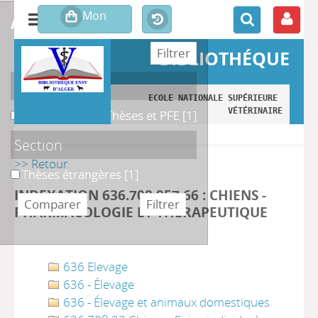
affiner ou comparer
BIBLIOTHÉQUE
Localisation
ECOLE NATIONALE SUPÉRIEURE 
VÉTÉRINAIRE
B. Magasin des Thèses et PFE
B. Magasin des Thèses et PFE
[1]
Section
>> Retour
Thèses étrangères
Thèses étrangères
[1]
INDEXATION 636.708 957 66 : CHIENS -
PHARMACOLOGIE ET THÉRAPEUTIQUE
636 Elevage
636 - Élevage
636 - Élevage et animaux domestiques