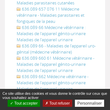
Maladies parasitaires cutanées
636.089 657 076 11 Médecine
vétérinaire - Maladies parasitaires et
fongiques de la peau
636.089 66 Médecine vétérinaire :
Maladies de l'appareil génito-urinaire
Maladies de l'appareil urinaire
636.089 66 - Maladies de l'appareil uro-
génital (médecine vétérinaire)
636.089 660 61 Médecine vétérinaire -
Maladies de l'appareil génito-urinaire
Maladies de l'appareil urinaire
636.089 662 Médecine vétérinaire -
Maladies de l'appareil génito-urinaire
Maladies de l'appareil urinaire
Ce site utilise des cookies et vous donne le contrôle sur ceux que
636.089 662 2 Médecine vétérinaire -
vous souhaitez activer
Maladies de l'appareil génito-urinaire
Tout accepter
Tout refuser
Personnaliser
Maladies de l'appareil urinaire