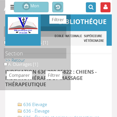
affiner ou comparer
BIBLIOTHÉQUE
Localisation
ECOLE NATIONALE SUPÉRIEURE 
VÉTÉRINAIRE
A. Monographies
A. Monographies
[1]
Section
>> Retour
A. Ouvrages
A. Ouvrages
[1]
INDEXATION 636.708 95822 : CHIENS -
MÉCANOTHÉRAPIE ET MASSAGE
THÉRAPEUTIQUE
636 Elevage
636 - Élevage