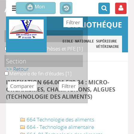
affiner ou comparer
BIBLIOTHÉQUE
Localisation
ECOLE NATIONALE SUPÉRIEURE 
VÉTÉRINAIRE
B. Magasin des Thèses et PFE
B. Magasin des Thèses et PFE
[1]
Section
>> Retour
Memoire de fin d'études
Memoire de fin d'études
[1]
INDEXATION 664.001 579 34 : MICRO-
ORGANISMES, CHAMPIGNONS, ALGUES
(TECHNOLOGIE DES ALIMENTS)
664 Technologie des aliments
664 - Technologie alimentaire