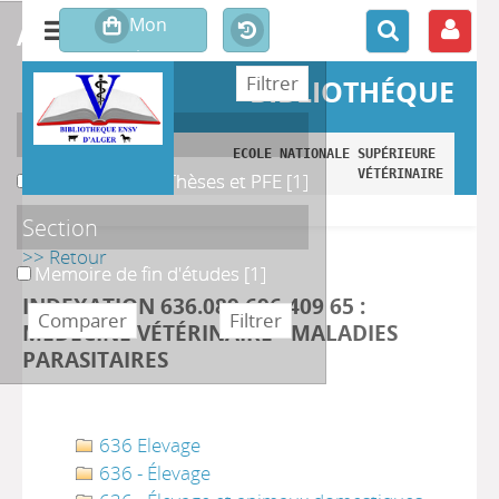
affiner ou comparer
BIBLIOTHÉQUE
Localisation
ECOLE NATIONALE SUPÉRIEURE 
VÉTÉRINAIRE
B. Magasin des Thèses et PFE
B. Magasin des Thèses et PFE
[1]
Section
>> Retour
Memoire de fin d'études
Memoire de fin d'études
[1]
INDEXATION 636.089 696 409 65 :
MÉDECINE VÉTÉRINAIRE - MALADIES
PARASITAIRES
636 Elevage
636 - Élevage