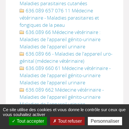
Maladies parasitaires cutanées
636.089 657 076 11 Médecine
vétérinaire - Maladies parasitaires et
fongiques de la peau
636.089 66 Médecine vétérinaire :
Maladies de l'appareil génito-urinaire
Maladies de l'appareil urinaire
636.089 66 - Maladies de l'appareil uro-
génital (médecine vétérinaire)
636.089 660 61 Médecine vétérinaire -
Maladies de l'appareil génito-urinaire
Maladies de l'appareil urinaire
636.089 662 Médecine vétérinaire -
Maladies de l'appareil génito-urinaire
Maladies de l'appareil urinaire
Ce site utilise des cookies et vous donne le contrôle sur ceux que
636.089 662 2 Médecine vétérinaire -
vous souhaitez activer
Maladies de l'appareil génito-urinaire
Tout accepter
Tout refuser
Personnaliser
Maladies de l'appareil urinaire