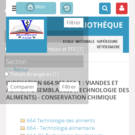
affiner ou comparer
BIBLIOTHÉQUE
Localisation
ECOLE NATIONALE SUPÉRIEURE 
VÉTÉRINAIRE
B. Magasin des Thèses et PFE
B. Magasin des Thèses et PFE
[1]
Section
>> Retour
Thèses étrangères
Thèses étrangères
[1]
INDEXATION 664.902 861 1 : VIANDES ET
ALIMENTS SEMBLABLES (TECHNOLOGIE DES
ALIMENTS) - CONSERVATION CHIMIQUE
664 Technologie des aliments
664 - Technologie alimentaire