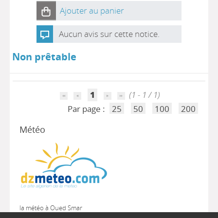
Ajouter au panier
Aucun avis sur cette notice.
Non prêtable
1
(1 - 1 / 1)
Par page :
25
50
100
200
Météo
la météo à Oued Smar