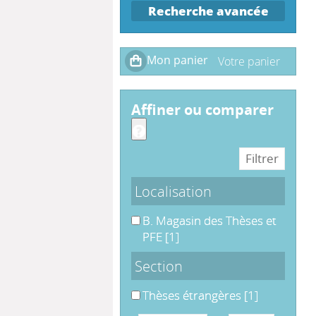
Recherche avancée
affiner ou comparer
Localisation
B. Magasin des Thèses et PFE
B. Magasin des Thèses et
PFE
[1]
Section
Thèses étrangères
Thèses étrangères
[1]