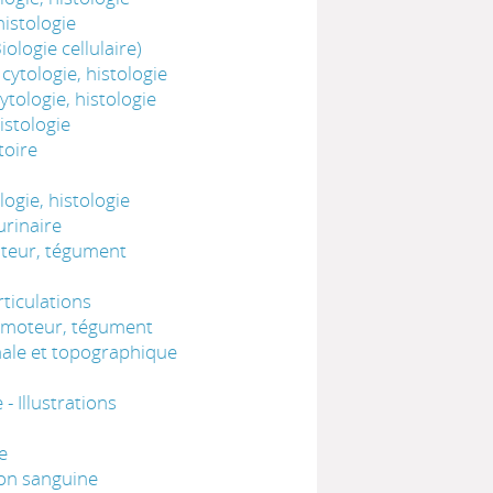
istologie
ologie cellulaire)
ytologie, histologie
tologie, histologie
istologie
toire
ogie, histologie
urinaire
oteur, tégument
ticulations
comoteur, tégument
nale et topographique
 Illustrations
e
ion sanguine