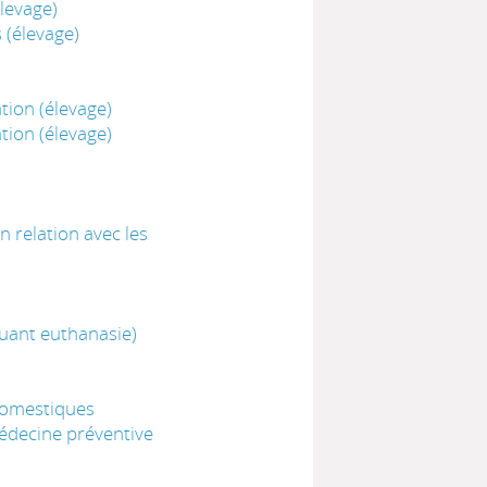
levage)
 (élevage)
ion (élevage)
ion (élevage)
 relation avec les
luant euthanasie)
domestiques
édecine préventive