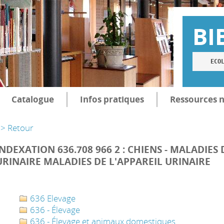
BI
ECO
Catalogue
Infos pratiques
Ressources 
> Retour
INDEXATION 636.708 966 2 : CHIENS - MALADIES 
URINAIRE MALADIES DE L'APPAREIL URINAIRE
636 Elevage
636 - Élevage
636 - Élevage et animaux domestiques