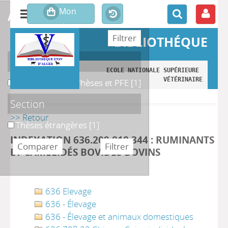
affiner ou comparer
BIBLIOTHÉQUE
Localisation
ECOLE NATIONALE SUPÉRIEURE 
VÉTÉRINAIRE
B. Magasin des Thèses et PFE
B. Magasin des Thèses et PFE
[1]
Section
>> Retour
Thèses étrangères
Thèses étrangères
[1]
INDEXATION 636.209 818 344 : RUMINANTS
ET CAMÉLIDÉS BOVIDÉS BOVINS
636 Elevage
636 - Élevage
636 - Élevage et animaux domestiques