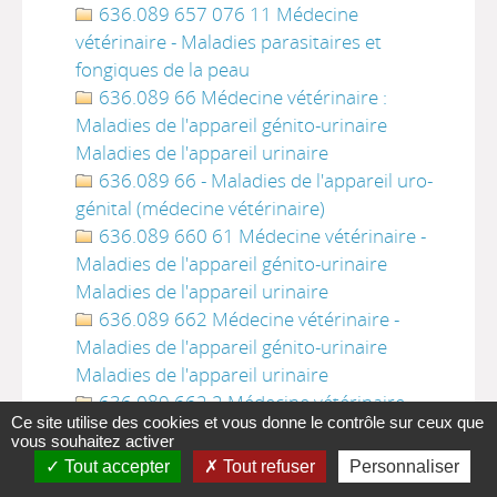
636.089 657 076 11 Médecine
vétérinaire - Maladies parasitaires et
fongiques de la peau
636.089 66 Médecine vétérinaire :
Maladies de l'appareil génito-urinaire
Maladies de l'appareil urinaire
636.089 66 - Maladies de l'appareil uro-
génital (médecine vétérinaire)
636.089 660 61 Médecine vétérinaire -
Maladies de l'appareil génito-urinaire
Maladies de l'appareil urinaire
636.089 662 Médecine vétérinaire -
Maladies de l'appareil génito-urinaire
Maladies de l'appareil urinaire
636.089 662 2 Médecine vétérinaire -
Ce site utilise des cookies et vous donne le contrôle sur ceux que
Maladies de l'appareil génito-urinaire
vous souhaitez activer
Maladies de l'appareil urinaire
Tout accepter
Tout refuser
Personnaliser
636.089 665 Médecine vétérinaire -