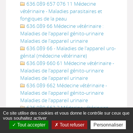
636.089 657 076 11 Médecine
vétérinaire - Maladies parasitaires et
fongiques de la peau
636.089 66 Médecine vétérinaire :
Maladies de l'appareil génito-urinaire
Maladies de l'appareil urinaire
636.089 66 - Maladies de l'appareil uro-
génital (médecine vétérinaire)
636.089 660 61 Médecine vétérinaire -
Maladies de l'appareil génito-urinaire
Maladies de l'appareil urinaire
636.089 662 Médecine vétérinaire -
Maladies de l'appareil génito-urinaire
Maladies de l'appareil urinaire
636.089 662 2 Médecine vétérinaire -
Ce site utilise des cookies et vous donne le contrôle sur ceux que
Maladies de l'appareil génito-urinaire
vous souhaitez activer
Maladies de l'appareil urinaire
Tout accepter
Tout refuser
Personnaliser
636.089 665 Médecine vétérinaire -