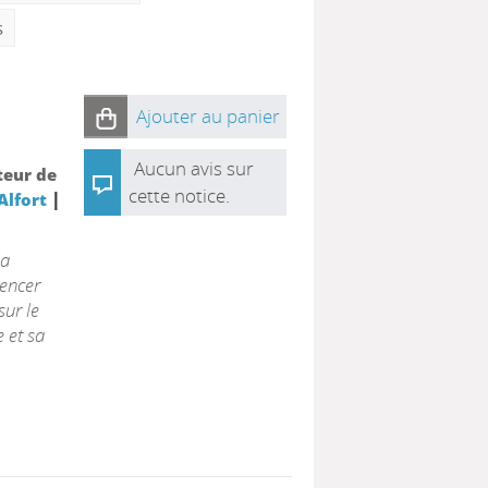
s
Ajouter au panier
Aucun avis sur
teur de
cette notice.
|
Alfort
la
cencer
sur le
 et sa