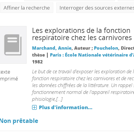
Affiner la recherche
Interroger des sources externe
Les explorations de la fonction
respiratoire chez les carnivores
Marchand, Annie
, Auteur ;
Pouchelon
, Direc
|
thèse
Paris : École Nationale vétérinaire d’
1982
Le but de ce travail d'exposer les exploration de 
texte
fonction respiratoire chez les carnivores et de re
imprimé
les données chiffrées de la littérature. Un rappel 
fonctionnement normal de l'appareil respiratoire
phisiologie,[...]
Plus d'information...
Non prêtable