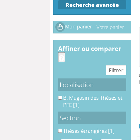
Recherche avancée
affiner ou comparer
Localisation
B. Magasin des Thèses et PFE
B. Magasin des Thèses et
PFE
[1]
Section
Thèses étrangères
Thèses étrangères
[1]