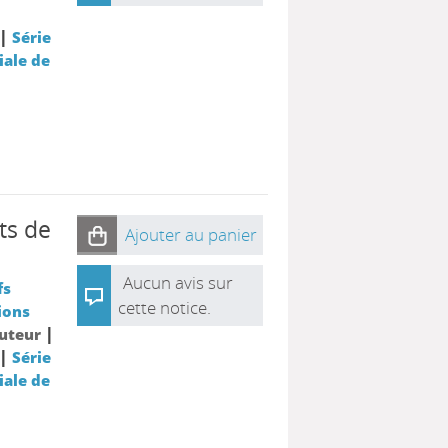
|
|
Série
iale de
ts de
Ajouter au panier
Aucun avis sur
fs
cette notice.
ions
|
Auteur
|
Série
iale de