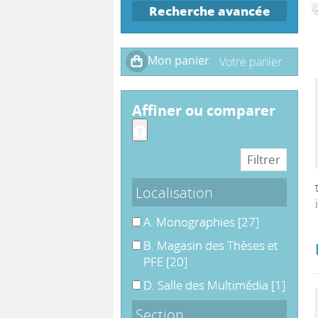
Recherche avancée
affiner ou comparer
Localisation
A. Monographies
A. Monographies
[27]
B. Magasin des Thèses et PFE
B. Magasin des Thèses et
PFE
[20]
D. Salle des Multimédia
D. Salle des Multimédia
[1]
Section