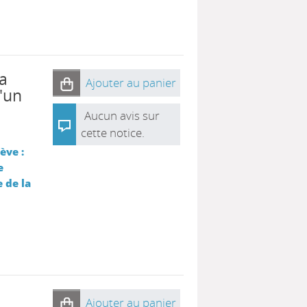
la
Ajouter au panier
'un
Aucun avis sur
cette notice.
ève :
e
 de la
Ajouter au panier