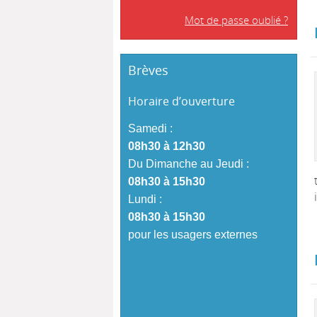
Mot de passe oublié ?
Brèves
Horaire d’ouverture
Samedi :
08h30 à 12h30
Du Dimanche au Jeudi :
08h30 à 15h30
Lundi :
08h30 à 15h30
pour les usagers externes