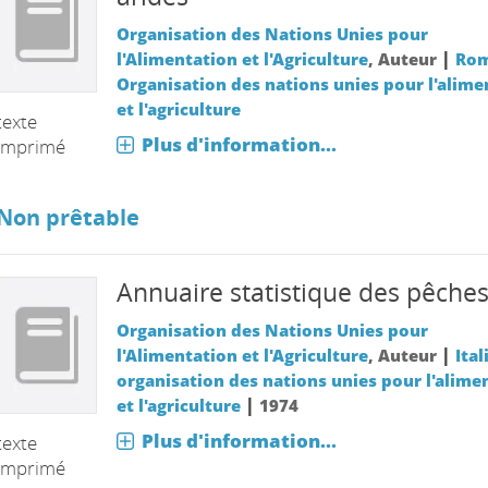
Organisation des Nations Unies pour
|
l'Alimentation et l'Agriculture
, Auteur
Rom
Organisation des nations unies pour l'alime
et l'agriculture
alisé
texte
Plus d'information...
imprimé
Non prêtable
Annuaire statistique des pêche
Organisation des Nations Unies pour
|
l'Alimentation et l'Agriculture
, Auteur
Itali
organisation des nations unies pour l'alime
|
et l'agriculture
1974
Plus d'information...
texte
imprimé