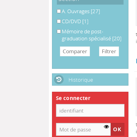
A. Ouvrages
A. Ouvrages
[27]
CD/DVD
CD/DVD
[1]
Mémoire de post-graduation spéci
Mémoire de post-
graduation spécialisé
[20]
Historique
Se connecter