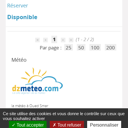
Réserver
Disponible
1
(1 - 2 / 2)
Par page :
25
50
100
200
Météo
la météo à Oued Smar
Ce site utilise des cookies et vous donne le contrôle sur ceux que
vous souhaitez activer
Tout accepter
Tout refuser
Personnaliser
A-
A
A+