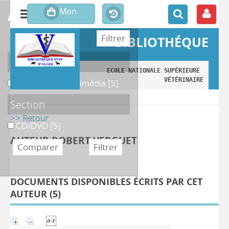
affiner ou comparer
BIBLIOTHÉQUE
Localisation
ECOLE NATIONALE SUPÉRIEURE 
VÉTÉRINAIRE
D. Salle des Multimédia
D. Salle des Multimédia
[5]
Section
>> Retour
CD/DVD
CD/DVD
[5]
AUTEUR ROBERT VERGUET
DOCUMENTS DISPONIBLES ÉCRITS PAR CET
AUTEUR (
5
)